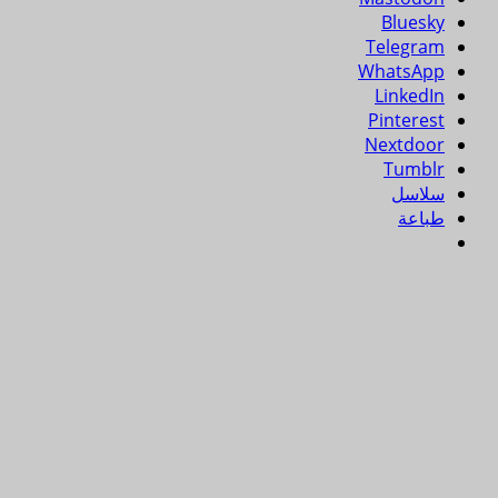
Bluesky
Telegram
WhatsApp
LinkedIn
Pinterest
Nextdoor
Tumblr
سلاسل
طباعة