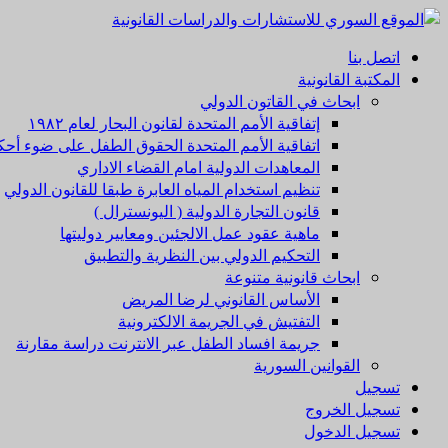
اتصل بنا
المكتبة القانونية
ابحاث في القاتون الدولي
إتفاقية الأمم المتحدة لقانون البحار لعام ۱۹۸۲
اتفاقية الأمم المتحدة الحقوق الطفل على ضوء أحكا
المعاهدات الدولية امام القضاء الاداري
تنظيم استخدام المياه العابرة طبقا للقانون الدولي
قانون التجارة الدولية ( اليونسترال )
ماهية عقود عمل الالجئين ومعايير دوليتها
التحكيم الدولي بين النظرية والتطبيق
ابحاث قانونية متنوعة
الأساس القانوني لرضا المريض
التفتيش في الجريمة الالكترونية
جريمة افساد الطفل عبر الانترنت دراسة مقارنة
القوانين السورية
تسجيل
تسجيل الخروج
تسجيل الدخول