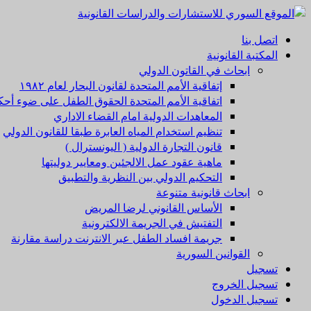
اتصل بنا
المكتبة القانونية
ابحاث في القاتون الدولي
إتفاقية الأمم المتحدة لقانون البحار لعام ۱۹۸۲
اتفاقية الأمم المتحدة الحقوق الطفل على ضوء أحكا
المعاهدات الدولية امام القضاء الاداري
تنظيم استخدام المياه العابرة طبقا للقانون الدولي
قانون التجارة الدولية ( اليونسترال )
ماهية عقود عمل الالجئين ومعايير دوليتها
التحكيم الدولي بين النظرية والتطبيق
ابحاث قانونية متنوعة
الأساس القانوني لرضا المريض
التفتيش في الجريمة الالكترونية
جريمة افساد الطفل عبر الانترنت دراسة مقارنة
القوانين السورية
تسجيل
تسجيل الخروج
تسجيل الدخول