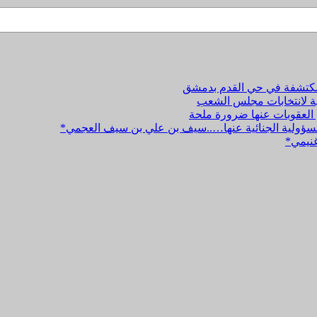
المكتشفة في حي القدم بدمشق
نية لانتخابات مجلس الشعب
 العقوبات عنها ضرورة ملحة
والمسؤولية الجنائية عنها…..سيف بن علي بن سيف العجمي*
غنيمي*