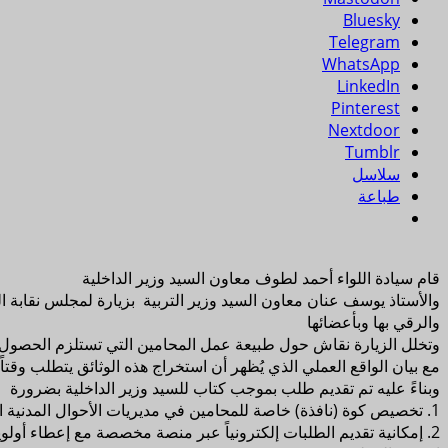
Bluesky
Telegram
WhatsApp
LinkedIn
Pinterest
Nextdoor
Tumblr
سلاسل
طباعة
قام سيادة اللواء أحمد لطوف معاون السيد وزير الداخلية
والأستاذ يوسف عنان معاون السيد وزير التربية بزيارة لمجلس نقابة ا
والرقي بها وبأعضائها
وتخلل الزيارة نقاش حول طبيعة عمل المحامين التي تستلزم الحصول عل
مع بيان الواقع العملي الذي يُظهر أن استخراج هذه الوثائق يتطلب وقتا
وبناءً عليه تم تقديم طلب بموجب كتاب للسيد وزير الداخلية بضرورة
1. تخصيص كوة (نافذة) خاصة للمحامين في مديريات الأحوال المدنية التابعة لوزارة الداخلية بكافة المحافظات لتسريع إجراءات استخراج الوثائق.
2. إمكانية تقديم الطلبات إلكترونياً عبر منصة مخصصة مع إعطاء أولوية للمحامين المقيدين في الجداول النقابية.