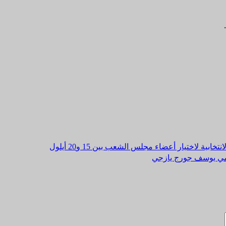
بية لاختيار أعضاء مجلس الشعب بين 15 و20 أيلول
امي يوسف جورج يازجي