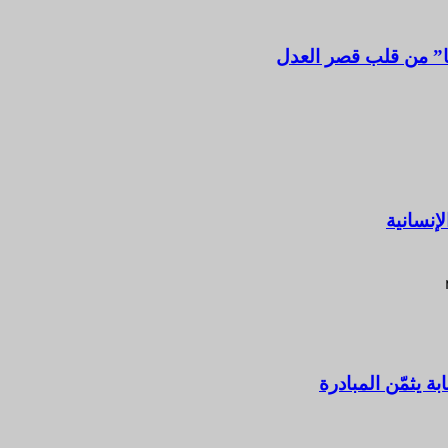
ا” من قلب قصر العدل
إنسانية
ة يثمّن المبادرة