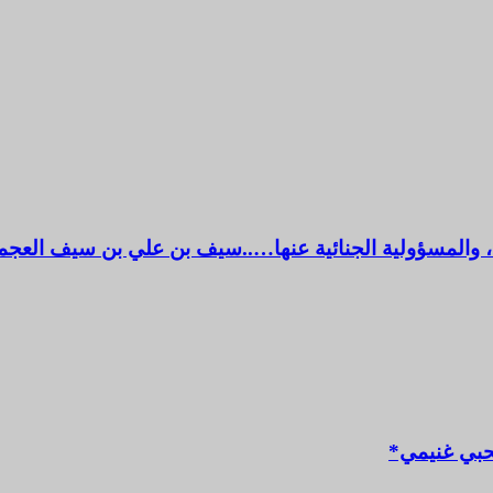
نها، والمسؤولية الجنائية عنها…..سيف بن علي بن سيف العج
صحبي غنيمي*