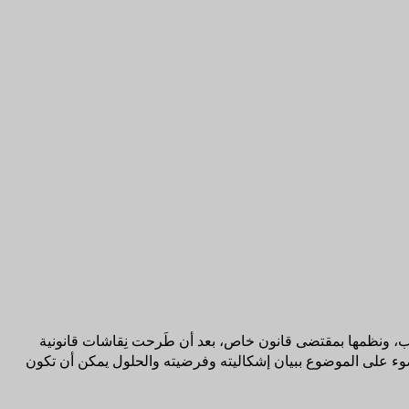
جاب، ونظمها بمقتضى قانون خاص، بعد أن طَرحت نِقاشات قانونية
ء على الموضوع ببيان إشكاليته وفرضيته والحلول يمكن أن تكون