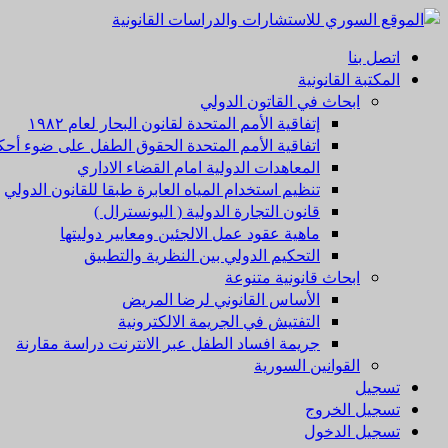
تخطي
إلى
القائمة
اتصل بنا
المحتوى
الأولية
المكتبة القانونية
ابحاث في القاتون الدولي
إتفاقية الأمم المتحدة لقانون البحار لعام ۱۹۸۲
اتفاقية الأمم المتحدة الحقوق الطفل على ضوء أحكا
المعاهدات الدولية امام القضاء الاداري
تنظيم استخدام المياه العابرة طبقا للقانون الدولي
قانون التجارة الدولية ( اليونسترال )
ماهية عقود عمل الالجئين ومعايير دوليتها
التحكيم الدولي بين النظرية والتطبيق
ابحاث قانونية متنوعة
الأساس القانوني لرضا المريض
التفتيش في الجريمة الالكترونية
جريمة افساد الطفل عبر الانترنت دراسة مقارنة
القوانين السورية
تسجيل
تسجيل الخروج
تسجيل الدخول