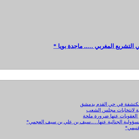
 التشريع المغربي ….. ماجدة بويا *
المكتشفة في حي القدم بدمشق
نية لانتخابات مجلس الشعب
 العقوبات عنها ضرورة ملحة
والمسؤولية الجنائية عنها…..سيف بن علي بن سيف العجمي*
غنيمي*