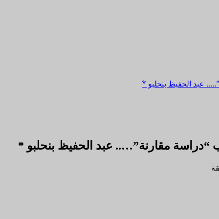
….. عبد الحفيظ بنحلبو *
ب “دراسة مقارنة”….. عبد الحفيظ بنحلبو *