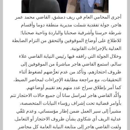
أجرى المحامي العام في ريف دمشق، القاضي محمد عمر
هاجر، جولة تفقدية شملت مديرية منطقة دوما وأقسام
شرطة حرستا وأشرفية صحنايا والباردة وناحية صحنايا؛
للاطلاع على أوضاع الموقوفين والتحقق من التزام الضابطة
العدلية بالإجراءات القانونية.
وخلال الجولة التي رافقه فيها رئيس النيابة القاضي علاء
سالم، استمع القاضي هاجر مباشرةً من الموقوفين إلى
ظروف احتجازهم، وتأكد من عدم تعرُّضهم لضغوط أثناء
التحقيقات، مع مراجعة مطابقة الإجراءات لمحاضر الضبط،
كما أمر بإطلاق سراح عدد منهم بعد تقييم أوضاعهم.
وأكَّد القاضي هاجر لمراسل سانا أن جميع حالات الاحتجاز تتم
بأوامر قضائية تحت إشراف رؤساء النيابات المتخصصة،
مشيراً إلى سير العمل ضمن إطار مؤسساتي، وعدم تلقّي
عدلية الريف أي شكاوى بشأن ظروف الاحتجاز أو التعامل.
ولفت القاضي هاجر إلى متابعة النيابة العامة كل محاضر