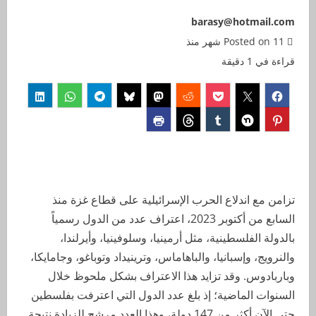
barasy@hotmail.com
Posted on 11 شهر منذ
قراءة في 1 دقيقة
تزامن مع اندلاع الحرب الإسرائيلية على قطاع غزة منذ
السابع من أكتوبر 2023، اعتراف عدد من الدول رسمياً
بالدولة الفلسطينية، مثل أرمينيا، وسلوفينيا، وأيرلندا،
والنرويج، وإسبانيا، والباهاماس، وترينيداد وتوباغو، وجامايكا،
وباربادوس. وقد تزايد هذا الاعتراف بشكل ملحوظ خلال
السنوات الماضية؛ إذ بلغ عدد الدول التي اعترفت بفلسطين
حتى الآن أكثر من 147 دولة، وهذا العدد مرشح للزيادة نتيجة