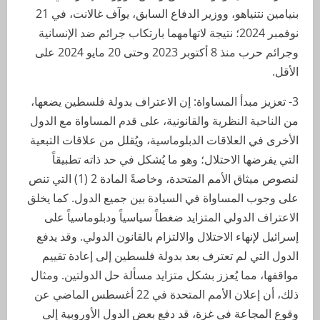
بنيامين نتنياهو، ووزير الدفاع السابق، يوآف غالانت، في 21
نوفمبر 2024؛ نتيجة لاتهامهما بارتكاب جرائم ضد الإنسانية
وجرائم حرب منذ 8 أكتوبر 2023 وحتى 20 مايو 2024 على
الأقل.
3- تعزيز مبدأ المساواة: إن الاعتراف بدولة فلسطين يضعها،
من الناحية النظرية والقانونية، على قدم المساواة مع الدول
الأخرى في العلاقات الدبلوماسية، ويُقلل من علاقات التبعية
التي يفرضها الاحتلال؛ وهو ما يُشكل في حد ذاته تطبيقاً
لنصوص ميثاق الأمم المتحدة، وخاصةً المادة 2 (1) التي تنص
على وجوب المساواة في السيادة بين جميع الدول. كما يخلق
الاعتراف الدولي المتزايد ضغطاً سياسياً ودبلوماسياً على
إسرائيل لإنهاء الاحتلال والالتزام بالقانون الدولي. وقد يدفع
الدول التي لم تعترف بعد بدولة فلسطين إلى إعادة تقييم
مواقفها، مما يُعزز بشكل متزايد مسألة حل الدولتين. ومثال
ذلك، أن إعلان الأمم المتحدة في 22 أغسطس الماضي عن
وقوع المجاعة في غزة، قد دفع بعض الدول الأوروبية إلى