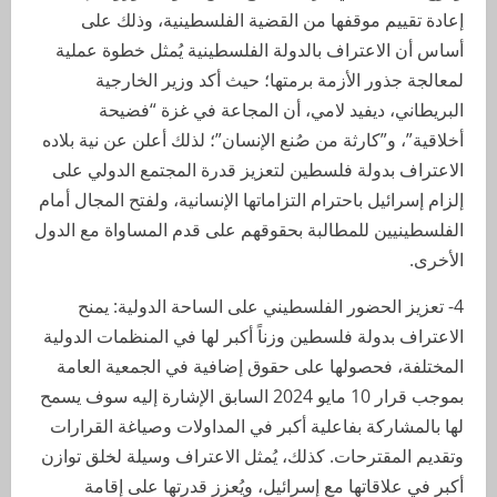
إعادة تقييم موقفها من القضية الفلسطينية، وذلك على
أساس أن الاعتراف بالدولة الفلسطينية يُمثل خطوة عملية
لمعالجة جذور الأزمة برمتها؛ حيث أكد وزير الخارجية
البريطاني، ديفيد لامي، أن المجاعة في غزة “فضيحة
أخلاقية”، و”كارثة من صُنع الإنسان”؛ لذلك أعلن عن نية بلاده
الاعتراف بدولة فلسطين لتعزيز قدرة المجتمع الدولي على
إلزام إسرائيل باحترام التزاماتها الإنسانية، ولفتح المجال أمام
الفلسطينيين للمطالبة بحقوقهم على قدم المساواة مع الدول
الأخرى.
4- تعزيز الحضور الفلسطيني على الساحة الدولية: يمنح
الاعتراف بدولة فلسطين وزناً أكبر لها في المنظمات الدولية
المختلفة، فحصولها على حقوق إضافية في الجمعية العامة
بموجب قرار 10 مايو 2024 السابق الإشارة إليه سوف يسمح
لها بالمشاركة بفاعلية أكبر في المداولات وصياغة القرارات
وتقديم المقترحات. كذلك، يُمثل الاعتراف وسيلة لخلق توازن
أكبر في علاقاتها مع إسرائيل، ويُعزز قدرتها على إقامة