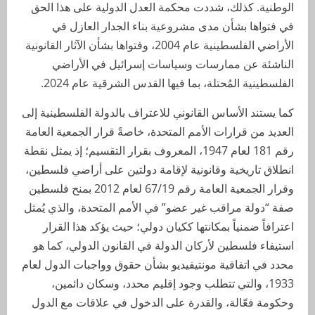
الوطنية. كذلك، شددت محكمة العدل الدولية على هذا الحق
في فتواها بشأن مدى مشروعية بناء الجدار العازل في
الأراضي الفلسطينية عام 2004، وفتواها بشأن الآثار القانونية
الناشئة عن ممارسات وسياسات إسرائيل في الأراضي
الفلسطينية المُحتلة، بما فيها القدس الشرقية عام 2024.
كما يستند الأساس القانوني للاعتراف بالدولة الفلسطينية إلى
العديد من قرارات الأمم المتحدة، خاصةً قرار الجمعية العامة
رقم 181 لعام 1947، المعروف بقرار التقسيم؛ إذ يمثل نقطة
انطلاق تاريخية وقانونية لإقامة دولتين على أراضي فلسطين،
وقرار الجمعية العامة رقم 67/19 لعام 2012 بمنح فلسطين
صفة “دولة مراقب غير عضو” في الأمم المتحدة، والذي يُمثل
اعترافاً ضمنياً بمكانتها ككيان دولي؛ حيث يؤكد هذا القرار
استيفاء فلسطين لأركان الدولة في القانون الدولي، كما هو
محدد في اتفاقية مونتيفيديو بشأن حقوق وواجبات الدول لعام
1933، والتي تتطلب وجود إقليم محدد، وسكان دائمين،
وحكومة فعّالة، والقدرة على الدخول في علاقات مع الدول