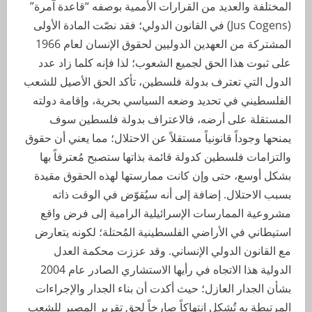
المختلفة والعديد من القرارات الأممية بوصفه “قاعدة آمرة”
(Jus Cogens) في القانون الدولي؛ فقد نصّت المادة الأولى
المشتركة من العهدين الدوليين لحقوق الإنسان لعام 1966
على ثبوت هذا الحق لجميع الشعوب؛ لذا فإنه كلما زاد عدد
الدول التي تعترف بدولة فلسطين، تأكد الحق الأصيل للشعب
الفلسطيني في تحديد وضعه السياسي بحرية، وإقامة دولته
المستقلة على أرضه، فالاعتراف بدولة فلسطين سوف
يمنحها وجوداً قانونياً مستقلاً عن الاحتلال؛ مما يعني أن حقوق
والتزامات فلسطين كدولة قائمة بذاتها ستصبح مُعترفاً بها
بشكل أوسع، حتى وإن كانت ممارستها لهذه الحقوق مقيدة
بسبب الاحتلال. إضافة إلى أنه سيُقوّض في الوقت ذاته
مشروعية الممارسات الإسرائيلية الرامية إلى فرض واقع
استيطاني في الأراضي الفلسطينية المُحتلة؛ لكونه يتعارض
مع القانون الدولي الإنساني. وقد عززت محكمة العدل
الدولية هذا الاتجاه في رأيها الاستشاري الصادر عام 2004
بشأن الجدار العازل؛ حيث أكدت أن بناء الجدار والإجراءات
المرتبطة به تُشكل انتهاكاً صارخاً لحق تقرير المصير للشعب