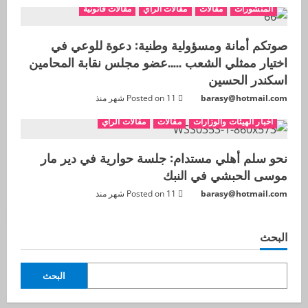
المنشورات
مقالات
مقالات الرأي
مقالات قانونية
صوتكم أمانة ومسؤولية وطنية: دعوة للوعي في
اختيار ممثلي الشعب …..عضو مجلس نقابة المحامين
اسكندر الحسين
barasy@hotmail.com
Posted on 11 شهر منذ
اخبار الهيئات والوزارات
مقالات
مقالات الرأي
نحو سلم أهلي مستدام: جلسة حوارية في دير مار
موسى الحبشي في النبك
barasy@hotmail.com
Posted on 11 شهر منذ
البحث
البحث