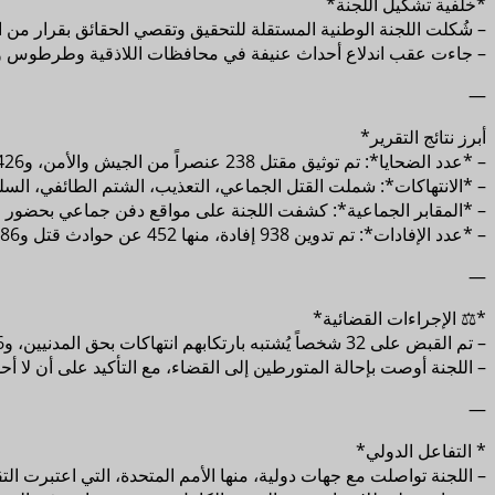
*خلفية تشكيل اللجنة*
– شُكلت اللجنة الوطنية المستقلة للتحقيق وتقصي الحقائق بقرار من ا
– جاءت عقب اندلاع أحداث عنيفة في محافظات اللاذقية وطرطوس و
—
أبرز نتائج التقرير*
– *عدد الضحايا*: تم توثيق مقتل 238 عنصراً من الجيش والأمن، و1426 قتيلاً مدنياً، بينهم 90 امرأة، خلال أيام 6–9 مارس⁽¹⁾.
– *الانتهاكات*: شملت القتل الجماعي، التعذيب، الشتم الطائفي، السلب
– *المقابر الجماعية*: كشفت اللجنة على مواقع دفن جماعي بحضور وجها
– *عدد الإفادات*: تم تدوين 938 إفادة، منها 452 عن حوادث قتل و486 عن انتهاكات أخرى.
—
*⚖️ الإجراءات القضائية*
– تم القبض على 32 شخصاً يُشتبه بارتكابهم انتهاكات بحق المدنيين، و6 آخرين بحق القوات الحكومية.
– اللجنة أوصت بإحالة المتورطين إلى القضاء، مع التأكيد على أن لا أحد
—
* التفاعل الدولي*
– اللجنة تواصلت مع جهات دولية، منها الأمم المتحدة، التي اعتبرت التق