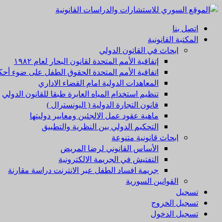
اتصل بنا
المكتبة القانونية
ابحاث في القاتون الدولي
إتفاقية الأمم المتحدة لقانون البحار لعام ۱۹۸۲
اتفاقية الأمم المتحدة الحقوق الطفل على ضوء أحكا
المعاهدات الدولية امام القضاء الاداري
تنظيم استخدام المياه العابرة طبقا للقانون الدولي
قانون التجارة الدولية ( اليونسترال )
ماهية عقود عمل الالجئين ومعايير دوليتها
التحكيم الدولي بين النظرية والتطبيق
ابحاث قانونية متنوعة
الأساس القانوني لرضا المريض
التفتيش في الجريمة الالكترونية
جريمة افساد الطفل عبر الانترنت دراسة مقارنة
القوانين السورية
تسجيل
تسجيل الخروج
تسجيل الدخول