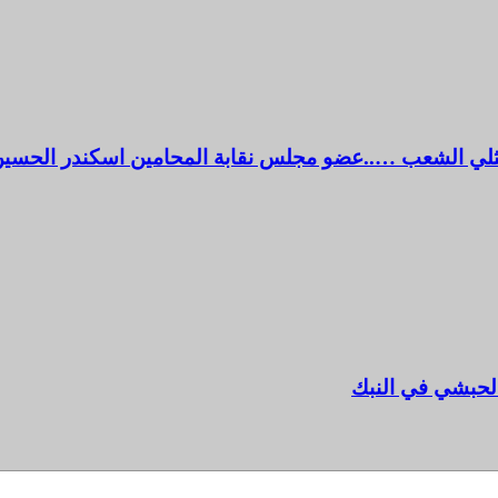
مثلي الشعب …..عضو مجلس نقابة المحامين اسكندر الحسي
لحبشي في النبك