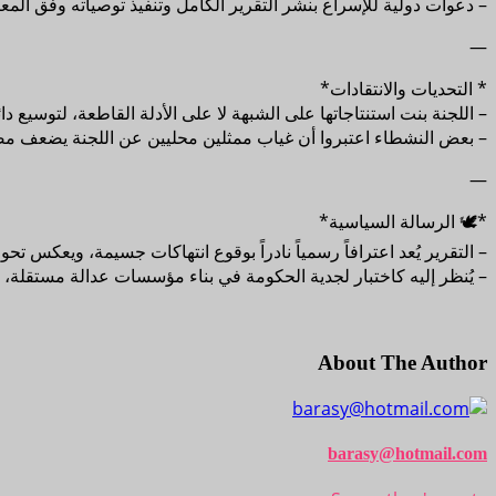
– دعوات دولية للإسراع بنشر التقرير الكامل وتنفيذ توصياته وفق المعايير
—
* التحديات والانتقادات*
– اللجنة بنت استنتاجاتها على الشبهة لا على الأدلة القاطعة، لتوسيع دا
– بعض النشطاء اعتبروا أن غياب ممثلين محليين عن اللجنة يضعف مصدا
—
*🕊️ الرسالة السياسية*
– التقرير يُعد اعترافاً رسمياً نادراً بوقوع انتهاكات جسيمة، ويعكس تحو
– يُنظر إليه كاختبار لجدية الحكومة في بناء مؤسسات عدالة مستقلة،
About The Author
barasy@hotmail.com