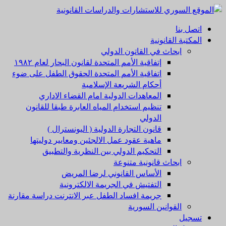
تخطي
إلى
القائمة
اتصل بنا
المحتوى
الأولية
المكتبة القانونية
ابحاث في القاتون الدولي
إتفاقية الأمم المتحدة لقانون البحار لعام ۱۹۸۲
اتفاقية الأمم المتحدة الحقوق الطفل على ضوء
أحكام الشريعة الإسلامية
المعاهدات الدولية امام القضاء الاداري
تنظيم استخدام المياه العابرة طبقا للقانون
الدولي
قانون التجارة الدولية ( اليونسترال )
ماهية عقود عمل الالجئين ومعايير دوليتها
التحكيم الدولي بين النظرية والتطبيق
ابحاث قانونية متنوعة
الأساس القانوني لرضا المريض
التفتيش في الجريمة الالكترونية
جريمة افساد الطفل عبر الانترنت دراسة مقارنة
القوانين السورية
تسجيل