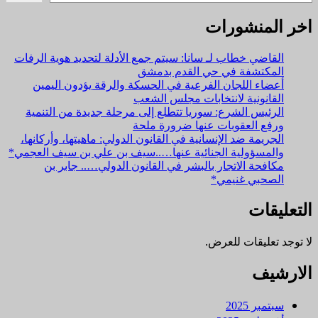
اخر المنشورات
القاضي خطاب لـ سانا: سيتم جمع الأدلة لتحديد هوية الرفات
المكتشفة في حي القدم بدمشق
أعضاء اللجان الفرعية في الحسكة والرقة يؤدون اليمين
القانونية لانتخابات مجلس الشعب
الرئيس الشرع: سوريا تتطلع إلى مرحلة جديدة من التنمية
ورفع العقوبات عنها ضرورة ملحة
الجريمة ضد الإنسانية في القانون الدولي: ماهيتها، وأركانها،
والمسؤولية الجنائية عنها…..سيف بن علي بن سيف العجمي*
مكافحة الاتجار بالبشر في القانون الدولي….. جابر بن
الصحبي غنيمي*
التعليقات
لا توجد تعليقات للعرض.
الارشيف
سبتمبر 2025