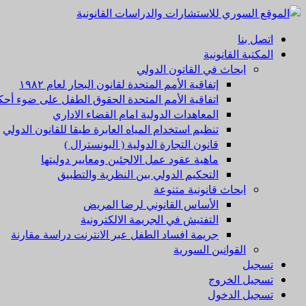
تخطي
إلى
القائمة
اتصل بنا
المحتوى
الأولية
المكتبة القانونية
ابحاث في القاتون الدولي
إتفاقية الأمم المتحدة لقانون البحار لعام ۱۹۸۲
اتفاقية الأمم المتحدة الحقوق الطفل على ضوء أحكا
المعاهدات الدولية امام القضاء الاداري
تنظيم استخدام المياه العابرة طبقا للقانون الدولي
قانون التجارة الدولية ( اليونسترال )
ماهية عقود عمل الالجئين ومعايير دوليتها
التحكيم الدولي بين النظرية والتطبيق
ابحاث قانونية متنوعة
الأساس القانوني لرضا المريض
التفتيش في الجريمة الالكترونية
جريمة افساد الطفل عبر الانترنت دراسة مقارنة
القوانين السورية
تسجيل
تسجيل الخروج
تسجيل الدخول