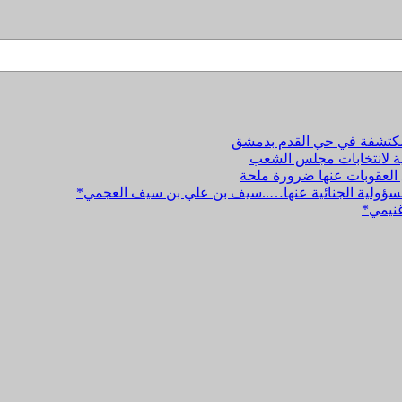
المكتشفة في حي القدم بدمشق
نية لانتخابات مجلس الشعب
 العقوبات عنها ضرورة ملحة
والمسؤولية الجنائية عنها…..سيف بن علي بن سيف العجمي*
غنيمي*