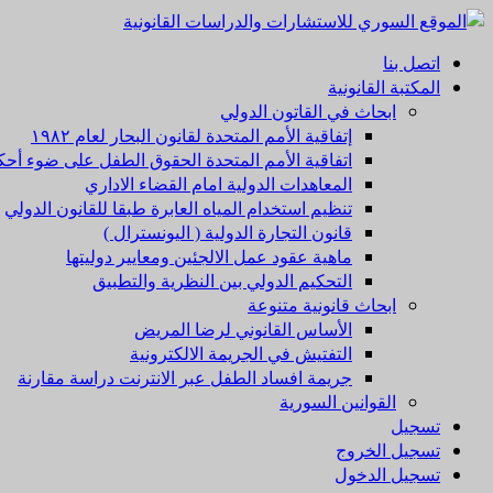
اتصل بنا
المكتبة القانونية
ابحاث في القاتون الدولي
إتفاقية الأمم المتحدة لقانون البحار لعام ۱۹۸۲
اتفاقية الأمم المتحدة الحقوق الطفل على ضوء أحكا
المعاهدات الدولية امام القضاء الاداري
تنظيم استخدام المياه العابرة طبقا للقانون الدولي
قانون التجارة الدولية ( اليونسترال )
ماهية عقود عمل الالجئين ومعايير دوليتها
التحكيم الدولي بين النظرية والتطبيق
ابحاث قانونية متنوعة
الأساس القانوني لرضا المريض
التفتيش في الجريمة الالكترونية
جريمة افساد الطفل عبر الانترنت دراسة مقارنة
القوانين السورية
تسجيل
تسجيل الخروج
تسجيل الدخول