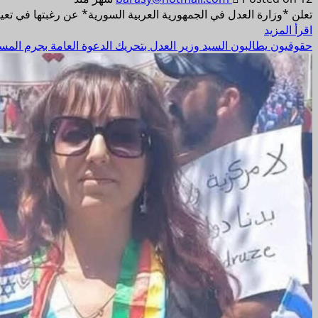
تعلن *وزارة العدل في الجمهورية العربية السورية* عن رغبتها في تعي
اقرأ المزيد
حقوقيون يطالبون السيد وزير العدل بتحريك الدعوة العامة بجرم المس