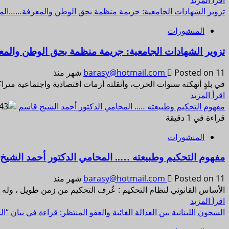
اقرأ المزيد
تزوير الشهادات الجامعية: جريمة منظمة بحق الوطن والمعرفة……المحا
المنشورات
تزوير الشهادات الجامعية: جريمة منظمة بحق الوطن والمع
Posted on 11 شهر منذ
barasy@hotmail.com
في بلدٍ أنهكته سنوات الحرب، وأثقلته أزمات اقتصادية واجتماعية مترا
اقرأ المزيد
مفهوم التحكيم وطبيعته ….. المحامي الدكتور أحمد الشيخ قاسم
قراءة في 1 دقيقة
المنشورات
مفهوم التحكيم وطبيعته ….. المحامي الدكتور أحمد الشيخ
Posted on 11 شهر منذ
barasy@hotmail.com
الأساس القانوني لنظام التحكيم : عُرف التحكيم من زمن طويل ، وله
اقرأ المزيد
السجون اللبنانية بين العدالة الغائبة والعفو المنتظر: قراءة في بيان “المب