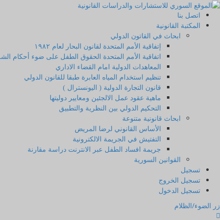
اتصل بنا
المكتبة القانونية
ابحاث في القاتون الدولي
إتفاقية الأمم المتحدة لقانون البحار لعام ۱۹۸۲
اتفاقية الأمم المتحدة الحقوق الطفل على ضوء أحكام الشر
المعاهدات الدولية امام القضاء الاداري
تنظيم استخدام المياه العابرة طبقا للقانون الدولي
قانون التجارة الدولية ( اليونسترال )
ماهية عقود عمل الالجئين ومعايير دوليتها
التحكيم الدولي بين النظرية والتطبيق
ابحاث قانونية متنوعة
الأساس القانوني لرضا المريض
التفتيش في الجريمة الالكترونية
جريمة افساد الطفل عبر الانترنت دراسة مقارنة
القوانين السورية
تسجيل
تسجيل الخروج
تسجيل الدخول
زر الضوء/الظلام