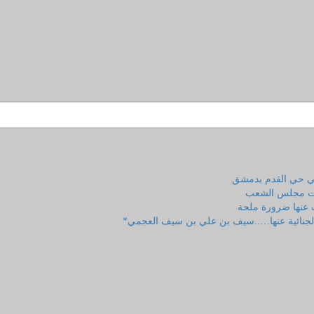
 في حي القدم بدمشق
ابات مجلس الشعب
ت عنها ضرورة ملحة
ية الجنائية عنها…..سيف بن علي بن سيف العجمي*